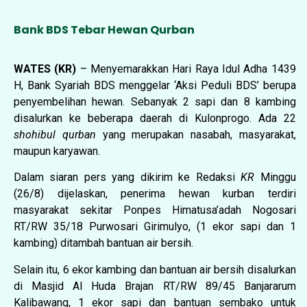
Bank BDS Tebar Hewan Qurban
WATES (KR)
– Menyemarakkan Hari Raya Idul Adha 1439
H, Bank Syariah BDS menggelar
‘Aksi Peduli BDS’ berupa
penyembelihan hewan. Sebanyak 2 sapi dan 8 kambing
disalurkan ke beberapa daerah di Kulonprogo. Ada 22
shohibul qurban
yang merupakan nasabah, masyarakat,
maupun karyawan.
Dalam siaran pers yang dikirim ke Redaksi
KR
Minggu
(26/8) dijelaskan, penerima hewan kurban terdiri
masyarakat sekitar Ponpes Himatusa’adah Nogosari
RT/RW 35/18 Purwosari Girimulyo, (1 ekor sapi dan 1
kambing) ditambah bantuan air bersih.
Selain itu, 6 ekor kambing dan bantuan air bersih disalurkan
di Masjid Al Huda Brajan RT/RW 89/45 Banjararum
Kalibawang, 1 ekor sapi dan bantuan sembako untuk