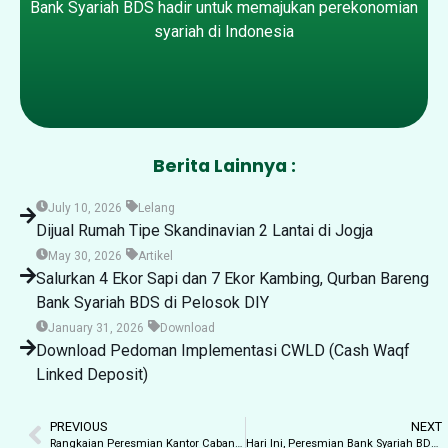
Bank Syariah BDS hadir untuk memajukan perekonomian
syariah di Indonesia
Berita Lainnya :
July 10, 2026
Lelang
Dijual Rumah Tipe Skandinavian 2 Lantai di Jogja
May 30, 2026
Artikel
Salurkan 4 Ekor Sapi dan 7 Ekor Kambing, Qurban Bareng
Bank Syariah BDS di Pelosok DIY
January 31, 2026
Download
Download Pedoman Implementasi CWLD (Cash Waqf
Linked Deposit)
PREVIOUS
NEXT
Rangkaian Peresmian Kantor Cabang Kulonprogo, BDS Gelar Khataman Karyawan
Hari Ini, Peresmian Bank Syariah BDS Cabang Kulonprogo