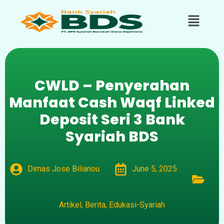
CWLD – Penyerahan
Manfaat Cash Waqf Linked
Deposit Seri 3 Bank
Syariah BDS
Dimas Jose Bilianou
June 5, 2025
Artikel
,
Berita
,
Edukasi-Syariah